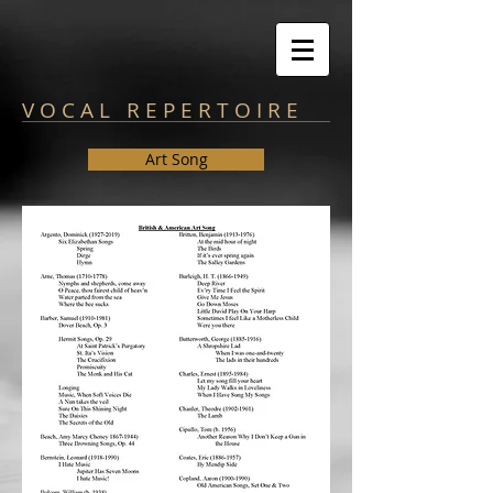
V O C A L R E P E R T O I R E
Art Song